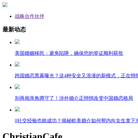
战略合作伙伴
最新动态
美国婚姻移民：避免陷阱，确保您的签证顺利获批
跨国婚恋黑幕曝光？这4种安全又浪漫的新模式，正在悄
别再相亲角蹲守了！涉外婚介正悄悄改变中国婚恋格局
0社交经验也能成功？揭秘欧美婚介如何帮内向女生拿下
ChristianCafe