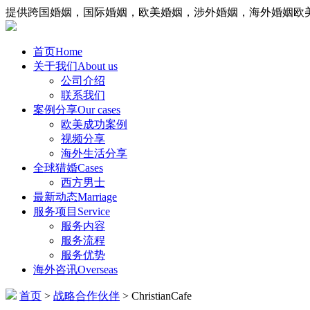
提供跨国婚姻，国际婚姻，欧美婚姻，涉外婚姻，海外婚姻欧
首页
Home
关于我们
About us
公司介绍
联系我们
案例分享
Our cases
欧美成功案例
视频分享
海外生活分享
全球猎婚
Cases
西方男士
最新动态
Marriage
服务项目
Service
服务内容
服务流程
服务优势
海外咨讯
Overseas
首页
>
战略合作伙伴
> ChristianCafe